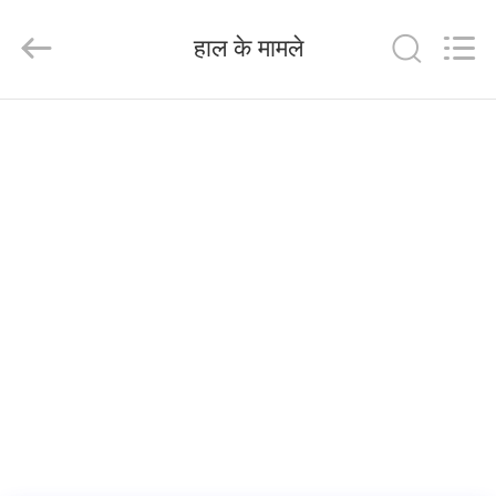
LEADING
IMPORT
AND
हाल के मामले
EXPORT
CO.,LTD..
All
Rights
Reserved.
घर
उत्पादों
हमारे
बारे
में
कारखाना
भ्रमण