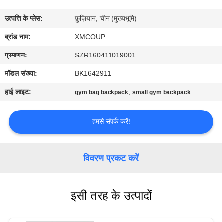
गुणवत्ता
उत्पत्ति के प्लेस:
फ़ुज़ियान, चीन (मुख्यभूमि)
नियंत्रण
ब्रांड नाम:
XMCOUP
संपर्क
प्रमाणन:
SZR160411019001
करें
मॉडल संख्या:
BK1642911
हाई लाइट:
,
gym bag backpack
small gym backpack
समाचार
हमसे संपर्क करें!
मामलों
विवरण प्रकट करें
साइटमैप
इसी तरह के उत्पादों
PRIVACY
POLICY