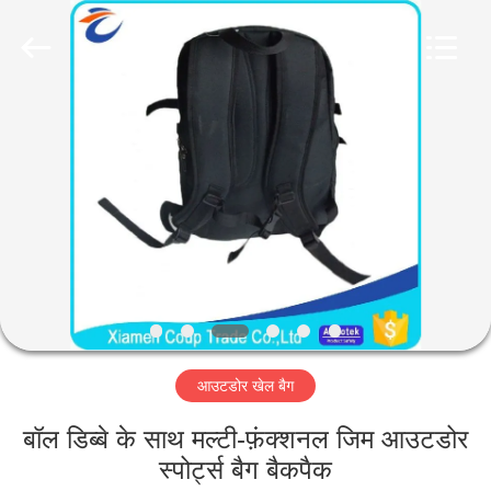
LEADING
IMPORT
AND
EXPORT
CO.,LTD..
All
Rights
Reserved.
घर
उत्पादों
हमारे
बारे
में
आउटडोर खेल बैग
कारखाना
भ्रमण
बॉल डिब्बे के साथ मल्टी-फ़ंक्शनल जिम आउटडोर
स्पोर्ट्स बैग बैकपैक