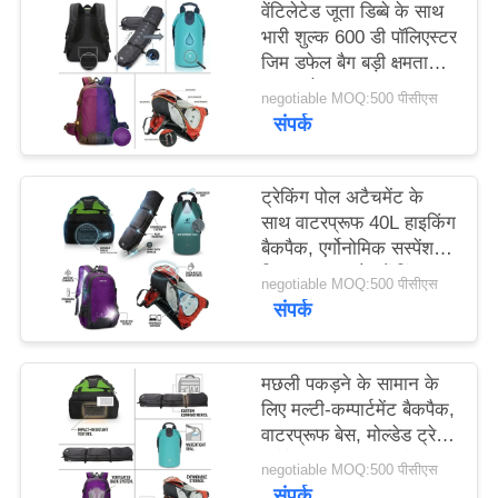
वेंटिलेटेड जूता डिब्बे के साथ
भारी शुल्क 600 डी पॉलिएस्टर
जिम डफेल बैग बड़ी क्षमता
यात्रा खेल उपकरण
negotiable MOQ:500 पीसीएस
संपर्क
ट्रेकिंग पोल अटैचमेंट के
साथ वाटरप्रूफ 40L हाइकिंग
बैकपैक, एर्गोनोमिक सस्पेंशन
सिस्टम आउटडोर कैंपिंग
negotiable MOQ:500 पीसीएस
डेपैक
संपर्क
मछली पकड़ने के सामान के
लिए मल्टी-कम्पार्टमेंट बैकपैक,
वाटरप्रूफ बेस, मोल्डेड ट्रे
स्टोरेज सिस्टम, रॉड होल्डर
negotiable MOQ:500 पीसीएस
स्ट्रैप्स, एंगलर
संपर्क