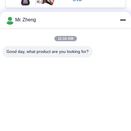
Mr. Zheng
लोकप्रिय श्रेणियां
सभी
11:16 AM
आउटडोर खेल बैग
नायलॉन खेल बैग
Good day, what product are you looking for?
कस्टम खेल बैग
स्की स्नोबोर्ड बैग
सर्फ़बोर्ड यात्रा बैग
ट्रेल हाइकिंग बैकपैक
कार्यालय लैपटॉप बैग
Spunlace गैर बुना कपड़ा
सदस्यता लें