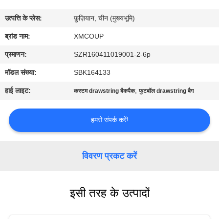
गुणवत्ता
उत्पत्ति के प्लेस:
फ़ुज़ियान, चीन (मुख्यभूमि)
नियंत्रण
ब्रांड नाम:
XMCOUP
संपर्क
प्रमाणन:
SZR160411019001-2-6p
करें
मॉडल संख्या:
SBK164133
हाई लाइट:
,
कस्टम drawstring बैकपैक
फुटबॉल drawstring बैग
समाचार
हमसे संपर्क करें!
मामलों
विवरण प्रकट करें
साइटमैप
इसी तरह के उत्पादों
PRIVACY
POLICY