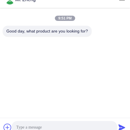
9:51 PM
लोकप्रिय श्रेणियां
सभी
Good day, what product are you looking for?
आउटडोर खेल बैग
नायलॉन खेल बैग
कस्टम खेल बैग
स्की स्नोबोर्ड बैग
सर्फ़बोर्ड यात्रा बैग
ट्रेल हाइकिंग बैकपैक
कार्यालय लैपटॉप बैग
Spunlace गैर बुना कपड़ा
सदस्यता लें