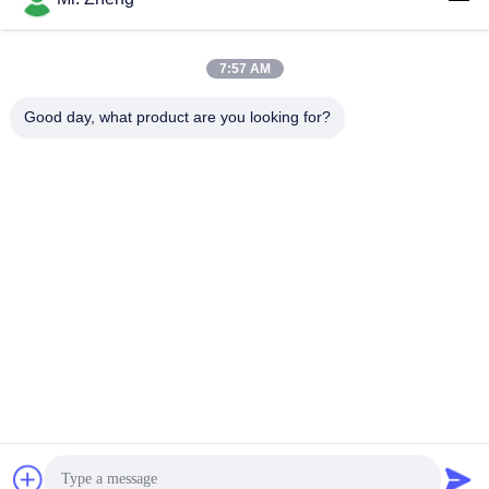
7:57 AM
लोकप्रिय श्रेणियां
सभी
Good day, what product are you looking for?
आउटडोर खेल बैग
नायलॉन खेल बैग
कस्टम खेल बैग
स्की स्नोबोर्ड बैग
सर्फ़बोर्ड यात्रा बैग
ट्रेल हाइकिंग बैकपैक
कार्यालय लैपटॉप बैग
Spunlace गैर बुना कपड़ा
सदस्यता लें