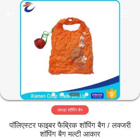
LEADING
IMPORT
AND
EXPORT
CO.,LTD..
All
Rights
Reserved.
घर
उत्पादों
हमारे
बारे
में
कपड़ा शॉपिंग बैग
कारखाना
भ्रमण
पॉलिएस्टर फाइबर फैब्रिक शॉपिंग बैग / लक्जरी
शॉपिंग बैग मल्टी आकार