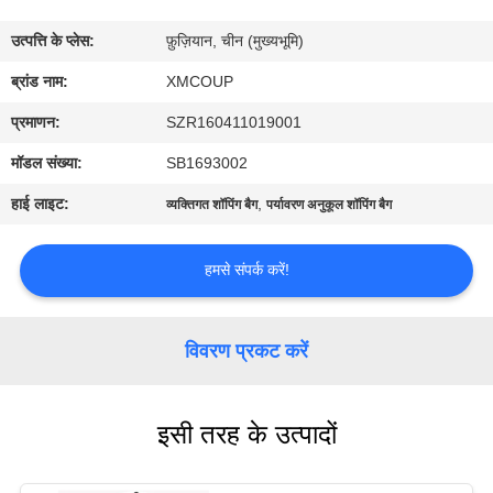
गुणवत्ता
उत्पत्ति के प्लेस:
फ़ुज़ियान, चीन (मुख्यभूमि)
नियंत्रण
ब्रांड नाम:
XMCOUP
संपर्क
प्रमाणन:
SZR160411019001
करें
मॉडल संख्या:
SB1693002
हाई लाइट:
,
व्यक्तिगत शॉपिंग बैग
पर्यावरण अनुकूल शॉपिंग बैग
समाचार
हमसे संपर्क करें!
मामलों
विवरण प्रकट करें
साइटमैप
इसी तरह के उत्पादों
PRIVACY
POLICY